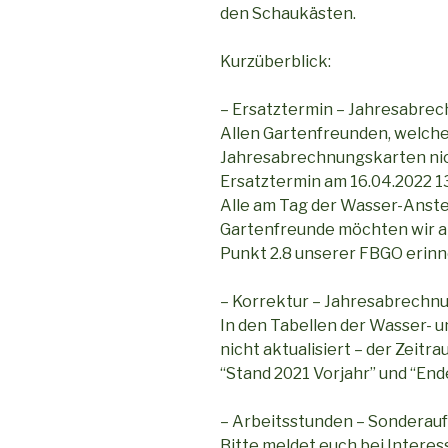
den Schaukästen.
Kurzüberblick:
– Ersatztermin – Jahresabre
Allen Gartenfreunden, welch
Jahresabrechnungskarten nic
Ersatztermin am 16.04.2022 13
Alle am Tag der Wasser-Anst
Gartenfreunde möchten wir an
Punkt 2.8 unserer FBGO erinn
– Korrektur – Jahresabrechn
In den Tabellen der Wasser- 
nicht aktualisiert – der Zeitr
“Stand 2021 Vorjahr” und “End
– Arbeitsstunden – Sonderau
Bitte meldet euch bei Interes