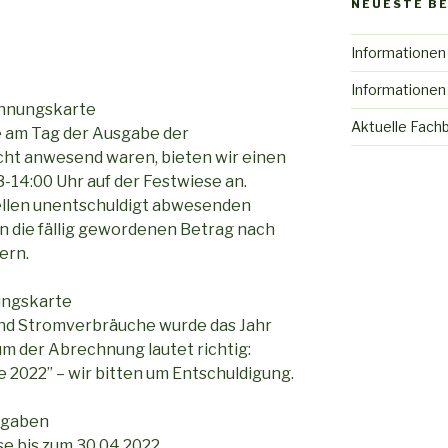
NEUESTE B
Informationen
Informationen
chnungskarte
Aktuelle Fach
e am Tag der Ausgabe der
ht anwesend waren, bieten wir einen
-14:00 Uhr auf der Festwiese an.
ellen unentschuldigt abwesenden
 die fällig gewordenen Betrag nach
ern.
ungskarte
und Stromverbräuche wurde das Jahr
aum der Abrechnung lautet richtig:
e 2022” – wir bitten um Entschuldigung.
fgaben
se bis zum 30.04.2022.