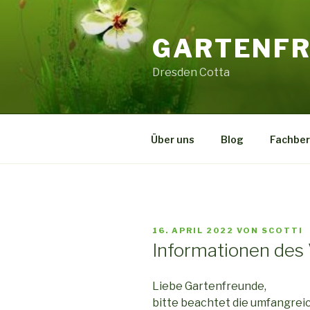
Zum
Inhalt
GARTENFRE
springen
Dresden Cotta
Über uns
Blog
Fachbe
VERÖFFENTLICHT
16. APRIL 2022
VON
SCOTTI
AM
Informationen des
Liebe Gartenfreunde,
bitte beachtet die umfangrei