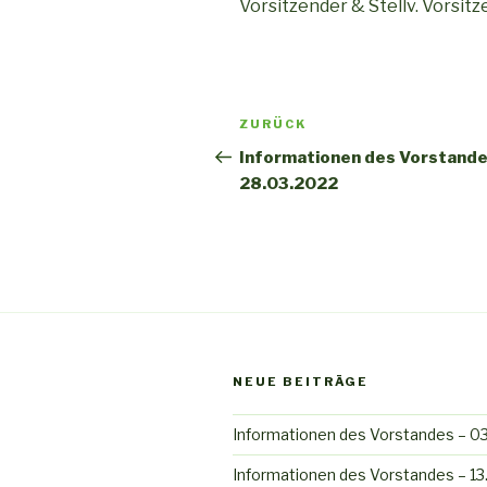
Vorsitzender & Stellv. Vorsit
Beitrags-
ZURÜCK
Vorheriger
Navigation
Beitrag
Informationen des Vorstande
28.03.2022
NEUE BEITRÄGE
Informationen des Vorstandes – 0
Informationen des Vorstandes – 1